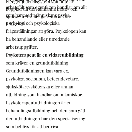
ett eget journalsystem som inte är
arbetsfält som egentligen handlar om allt
kopplad till den allmänna hälso- och
som har med människans psyke,
sjukvården vilket garanterar din
psykologi och psykologiska
integritet.
frågeställningar att göra. Psykologen kan
ha behandlande eller utredande
arbetsuppgifter.
Psykoterapeut är en vidareutbildning
som kräver en grundutbildning.
Grundutbildningen kan vara ex.
psykolog, socionom, beteendevetare,
sjukskötare/sköterska eller annan
utbildning som handlar om människor.
Psykoterapeututbildningen är en
behandlingsutbildning och den som gått
den utbildningen har den specialisering
som behövs för att bedriva